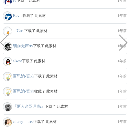
度
下载了 此素材
1年前
Kevin
收藏了 此素材
1年前
゛Care
下载了 此素材
1年前
细雨无声/ty
下载了 此素材
1年前
alwee
下载了 此素材
1年前
百思汭-官方
下载了 此素材
1年前
百思汭-官方
收藏了 此素材
1年前
『两人余双月鸟』
下载了 此素材
1年前
cherry---tree
下载了 此素材
1年前