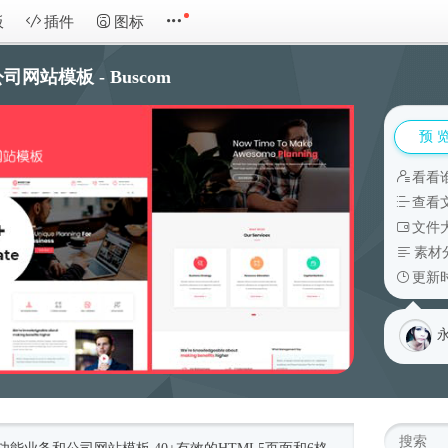
板
插件
图标
站模板 - Buscom
预 
看看
查看
文件大
素材
更新时