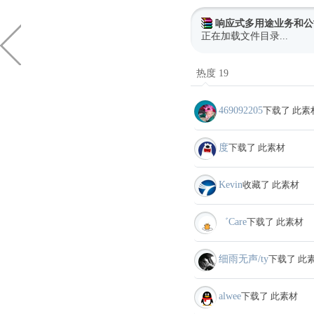
响应式多用途业务和公
正在加载文件目录...
热度 19
469092205
下载了 此素
度
下载了 此素材
Kevin
收藏了 此素材
゛Care
下载了 此素材
细雨无声/ty
下载了 此
alwee
下载了 此素材