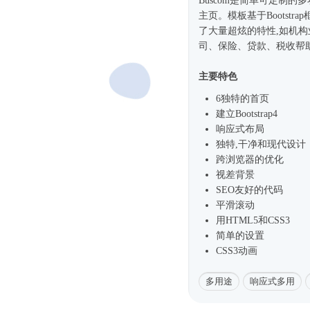
Buscom是简单可定制的
主页。模板基于
Bootstra
了大量超炫的特性,如机
司、保险、贷款、税收帮
主要特色
6独特的首页
建立
Bootstrap4
响应式
布局
独特,干净和现代设计
跨浏览器的优化
视差背景
SEO友好的代码
平滑滚动
用HTML5和CSS3
简单的设置
CSS3动画
多用途
响应式多用